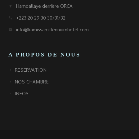
Hamdallaye derrière ORCA
near_me
+223 20 29 30 30/31/32
call
info@kamissamillenniumhotel.com
email
A PROPOS DE NOUS
RESERVATION
NOS CHAMBRE
INFOS