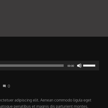
Utilisez
00:00
les
flèches
haut/bas
0
mode_comment
pour
augmenter
ctetuer adipiscing elit. Aenean commodo ligula eget
ou
atoque penatibus et magnis dis parturient montes,
diminuer