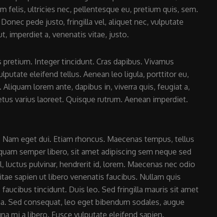
 felis, ultricies nec, pellentesque eu, pretium quis, sem.
le
onec pede justo, fringilla vel, aliquet nec, vulputate
volume.
t, imperdiet a, venenatis vitae, justo.
 pretium. Integer tincidunt. Cras dapibus. Vivamus
utate eleifend tellus. Aenean leo ligula, porttitor eu,
 Aliquam lorem ante, dapibus in, viverra quis, feugiat a,
metus varius laoreet. Quisque rutrum. Aenean imperdiet.
si. Nam eget dui. Etiam rhoncus. Maecenas tempus, tellus
uam semper libero, sit amet adipiscing sem neque sed
 luctus pulvinar, hendrerit id, lorem. Maecenas nec odio
tae sapien ut libero venenatis faucibus. Nullam quis
 faucibus tincidunt. Duis leo. Sed fringilla mauris sit amet
na. Sed consequat, leo eget bibendum sodales, augue
na mi a libero. Fusce vulputate eleifend sapien.