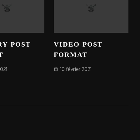
RY POST
VIDEO POST
T
FORMAT
2021
10 février 2021
date_range