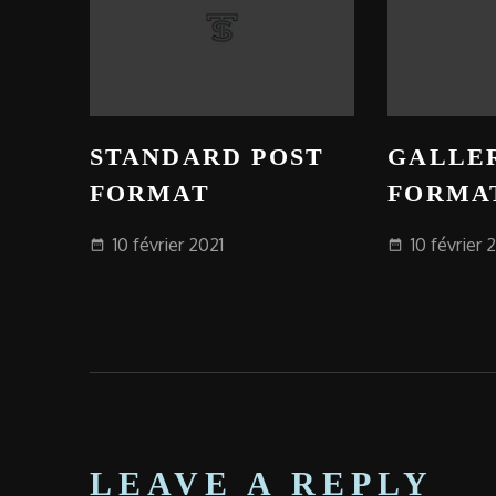
STANDARD POST
GALLE
FORMAT
FORMA
10 février 2021
10 février 
date_range
date_range
LEAVE A REPLY