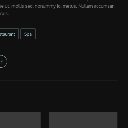
ue ut, mollis sed, nonummy id, metus. Nullam accumsan
rpis.
staurant
Spa