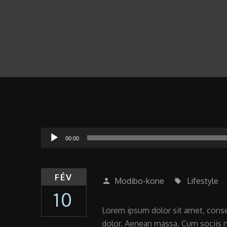
Lecteur
00:00
audio
FÉV
Modibo-kone
Lifestyle
person
local_offer
10
Lorem ipsum dolor sit amet, conse
dolor. Aenean massa. Cum sociis n