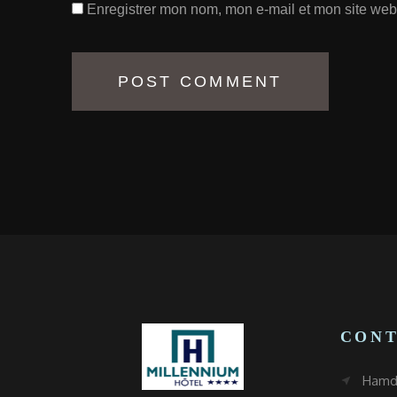
Enregistrer mon nom, mon e-mail et mon site web
CON
Hamda
near_me