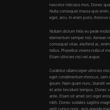
nascetur ridiculus mus. Donec quam
Nulla consequat massa quis enim. D
eget, arcu. In enim justo, rhoncus u
Nullam dictum felis eu pede mollis
elementum semper nisi. Aenean vulp
consequat vitae, eleifend ac, enim.
tellus. Phasellus viverra nulla ut 
Etiam ultricies nisi vel augue.
Curabitur ullamcorper ultricies ni
eget condimentum rhoncus, sem q
ipsum. Nam quam nunc, blandit vel,
et ante tincidunt tempus. Donec vi
ante. Etiam sit amet orci eget eros
nibh. Donec sodales sagittis mag
velit cursus nunc, quis gravida mag