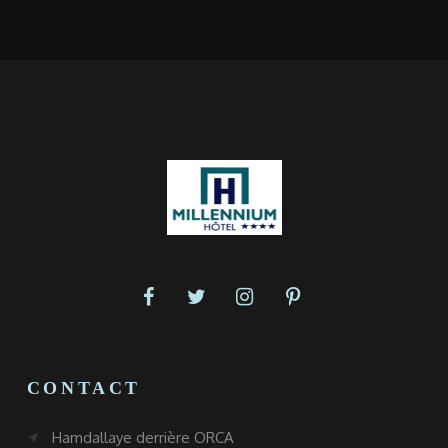
CONTACT
Hamdallaye derrière ORCA
near_me