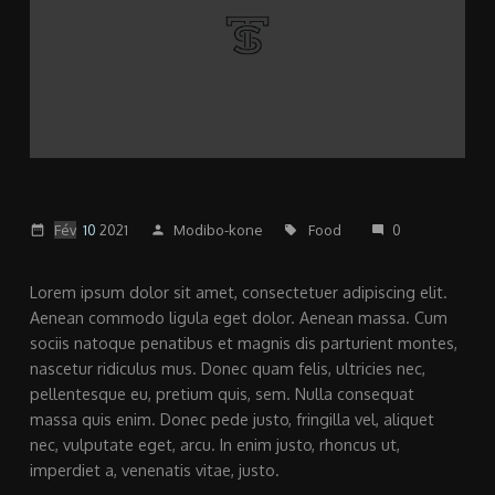
Fév
10
2021
Modibo-kone
Food
0
date_range
person
local_offer
mode_comment
Lorem ipsum dolor sit amet, consectetuer adipiscing elit.
Aenean commodo ligula eget dolor. Aenean massa. Cum
sociis natoque penatibus et magnis dis parturient montes,
nascetur ridiculus mus. Donec quam felis, ultricies nec,
pellentesque eu, pretium quis, sem. Nulla consequat
massa quis enim. Donec pede justo, fringilla vel, aliquet
nec, vulputate eget, arcu. In enim justo, rhoncus ut,
imperdiet a, venenatis vitae, justo.